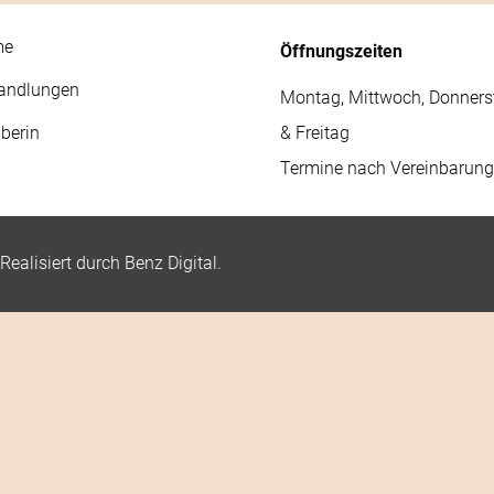
me
Öffnungszeiten
andlungen
Montag, Mittwoch, Donners
berin
& Freitag
Termine nach Vereinbarung
 Realisiert durch
Benz Digital
.